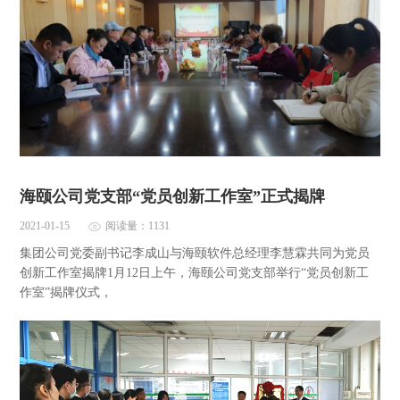
海颐公司党支部“党员创新工作室”正式揭牌
2021-01-15
阅读量：1131
集团公司党委副书记李成山与海颐软件总经理李慧霖共同为党员
创新工作室揭牌1月12日上午，海颐公司党支部举行“党员创新工
作室”揭牌仪式，