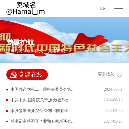
EN
党建护航
首页
党建护航
您当前的位置：
>
党建在线
更多信息
>
中国共产党第二十届中央委员会第...
2024-09-11
中共中央 国务院关于加快经济社...
2024-08-16
李强签署国务院令 公布《国有企...
2024-05-30
总书记主持召开企业和专家座谈会...
2024-05-27