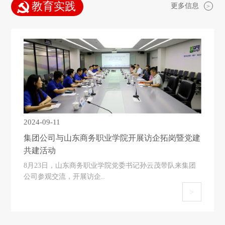
教育实践
更多信息
>
2024-09-11
集团公司与山东商务职业学院开展访企拓岗暨党建
共建活动
8月23日，山东商务职业学院党委书记孙云茂带队来集团
公司参观交流，开展访企..
>