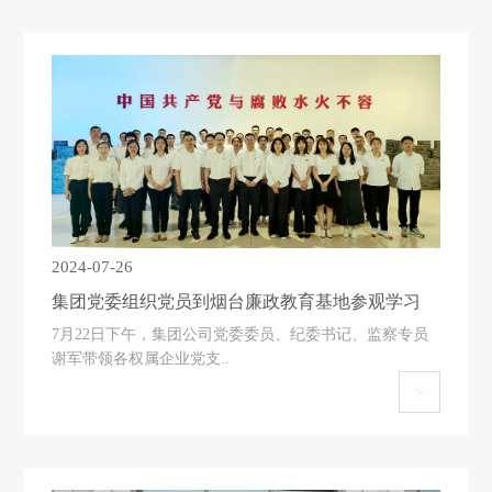
2024-07-26
集团党委组织党员到烟台廉政教育基地参观学习
7月22日下午，集团公司党委委员、纪委书记、监察专员
谢军带领各权属企业党支..
>