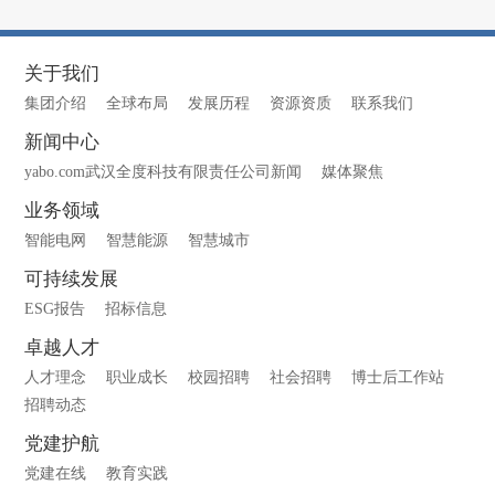
关于我们
集团介绍
全球布局
发展历程
资源资质
联系我们
新闻中心
yabo.com武汉全度科技有限责任公司新闻
媒体聚焦
业务领域
智能电网
智慧能源
智慧城市
可持续发展
ESG报告
招标信息
卓越人才
人才理念
职业成长
校园招聘
社会招聘
博士后工作站
招聘动态
党建护航
党建在线
教育实践