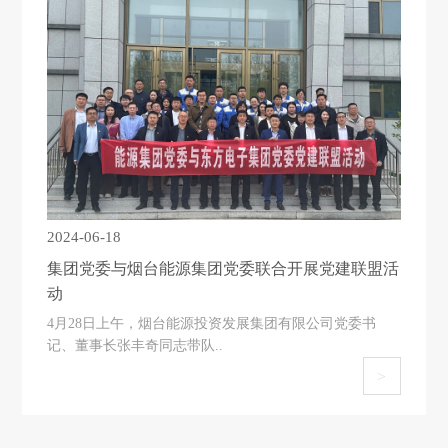
2024-06-18
集团党委与烟台能源集团党委联合开展党建联盟活
动
4月28日上午，烟台能源投资发展集团有限公司党委书
记、董事长张丰奇同志带队..
>