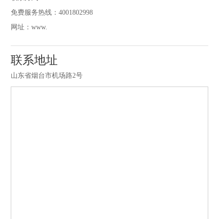
免费服务热线：4001802998
网址：www.
联系地址
山东省烟台市机场路2号