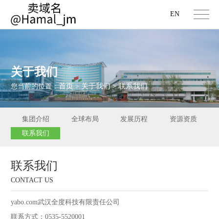
EN
关于我们
首页
关于我们
联系我们
您当前的位置：
>
>
集团介绍
全球布局
发展历程
资源资质
联系我们
联系我们
CONTACT US
yabo.com武汉全度科技有限责任公司
联系方式：0535-5520001