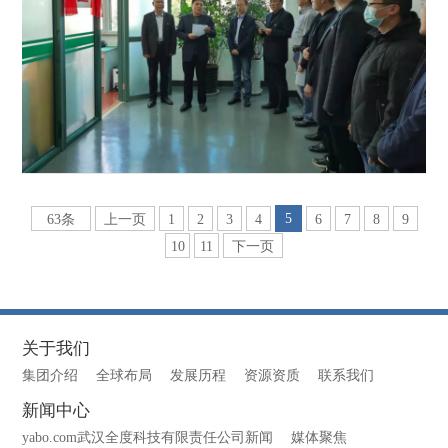
5
63条
上一页
1
2
3
4
6
7
8
9
10
11
下一页
关于我们
集团介绍
全球布局
发展历程
资源资质
联系我们
新闻中心
yabo.com武汉全度科技有限责任公司新闻
媒体聚焦