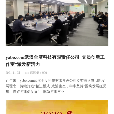
yabo.com武汉全度科技有限责任公司“党员创新工
作室”激发新活力
2021-11-25
阅读量：990
近年来，yabo.com武汉全度科技有限责任公司党委深入贯彻新发
展理念，持续打造“精进模式”政治生态，牢牢坚持“围绕发展抓党
建、抓好党建促发展”，推动党建与业