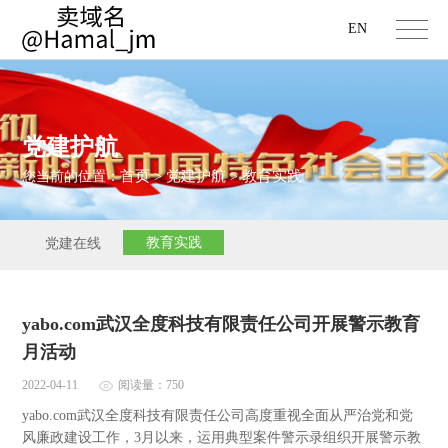
EN
党建护航
首页
党建护航
教育实践
您当前的位置：
>
>
教育实践
党建在线
yabo.com武汉全度科技有限责任公司开展警示教育
月活动
2022-04-11
阅读量：750
yabo.com武汉全度科技有限责任公司高度重视全面从严治党和党
风廉政建设工作，3月以来，运用典型案件警示录组织开展警示教