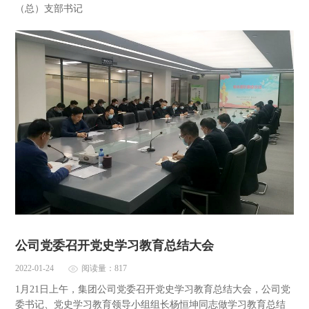
（总）支部书记
公司党委召开党史学习教育总结大会
2022-01-24
阅读量：817
1月21日上午，集团公司党委召开党史学习教育总结大会，公司党
委书记、党史学习教育领导小组组长杨恒坤同志做学习教育总结