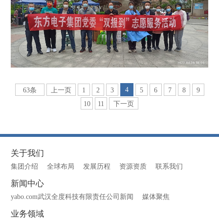
4
63条
上一页
1
2
3
5
6
7
8
9
10
11
下一页
关于我们
集团介绍
全球布局
发展历程
资源资质
联系我们
新闻中心
yabo.com武汉全度科技有限责任公司新闻
媒体聚焦
业务领域