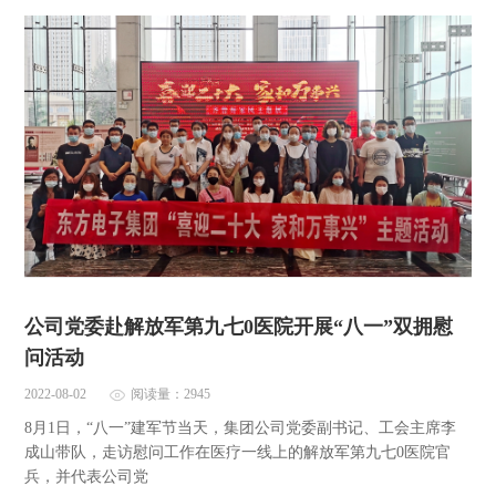
公司党委赴解放军第九七0医院开展“八一”双拥慰
问活动
2022-08-02
阅读量：2945
8月1日，“八一”建军节当天，集团公司党委副书记、工会主席李
成山带队，走访慰问工作在医疗一线上的解放军第九七0医院官
兵，并代表公司党