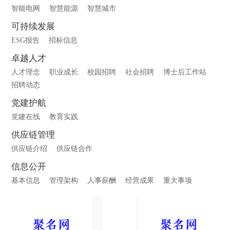
智能电网
智慧能源
智慧城市
可持续发展
ESG报告
招标信息
卓越人才
人才理念
职业成长
校园招聘
社会招聘
博士后工作站
招聘动态
党建护航
党建在线
教育实践
供应链管理
供应链介绍
供应链合作
信息公开
基本信息
管理架构
人事薪酬
经营成果
重大事项