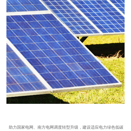
助力国家电网、南方电网调度转型升级，建设适应电力绿色低碳