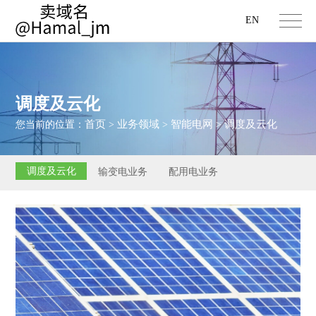
EN
调度及云化
首页
业务领域
智能电网
调度及云化
您当前的位置：
>
>
>
调度及云化
输变电业务
配用电业务