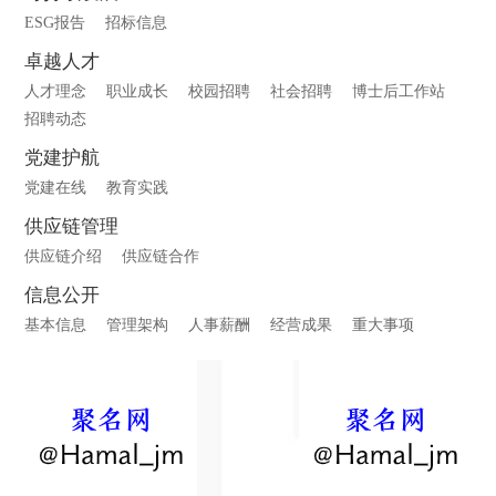
ESG报告
招标信息
卓越人才
人才理念
职业成长
校园招聘
社会招聘
博士后工作站
招聘动态
党建护航
党建在线
教育实践
供应链管理
供应链介绍
供应链合作
信息公开
基本信息
管理架构
人事薪酬
经营成果
重大事项